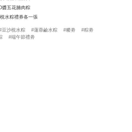
O醬五花腩肉粽

梘水粽禮券各一張
豆沙梘水粽
蓮蓉鹼水粽
糉劵
粽劵
粽
端午節禮劵