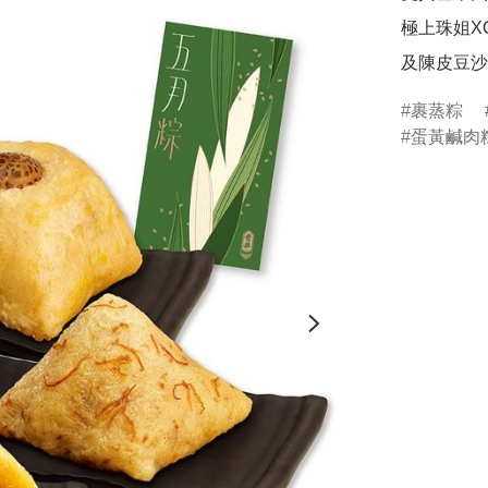
極上珠姐X
及陳皮豆沙
裹蒸粽
蛋黃鹹肉