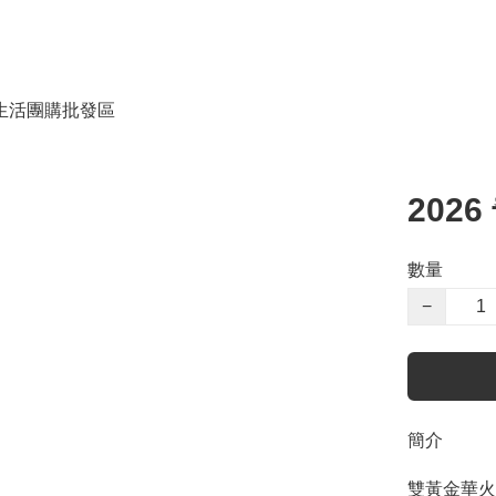
生活團購
批發區
202
數量
−
簡介
雙黃金華火