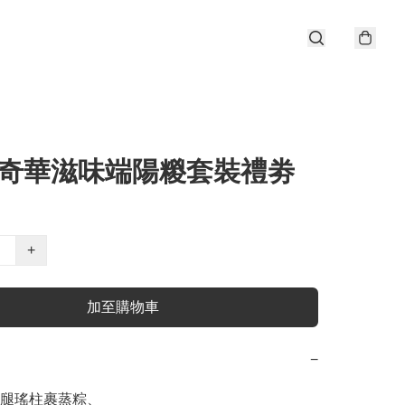
6 奇華滋味端陽糉套裝禮劵
+
加至購物車
−
腿瑤柱裹蒸粽、
