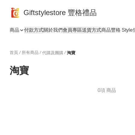
Giftstylestore 豐格禮品
商品
付款方式
關於我們
會員專區
送貨方式
商品
豐格 Style
首頁
/
所有商品
/
/
代購及團購
淘寶
淘寶
0項 商品